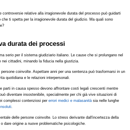
controversie relative alla irragionevole durata del processo può guidarti
ò che ti spetta per la irragionevole durata del giudizio. Ma quali sono
se?
iva durata dei processi
a serio per il sistema giudiziario italiano. Le cause che si prolungano nel
i cittadini, minando la fiducia nella giustizia.
le persone coinvolte. Aspettare anni per una sentenza può trasformarsi in un
a quotidiana e le relazioni interpersonali.
e parti in causa spesso devono affrontare costi legali crescenti mentre
uò diventare insostenibile, specialmente per chi già vive situazioni di
 nei complessi contenziosi per
errori medici e malasanità
sia nelle lunghe
insoluti
.
mentale delle persone coinvolte. Lo stress derivante dall'incertezza della
i o dare origine a nuove problematiche psicologiche.