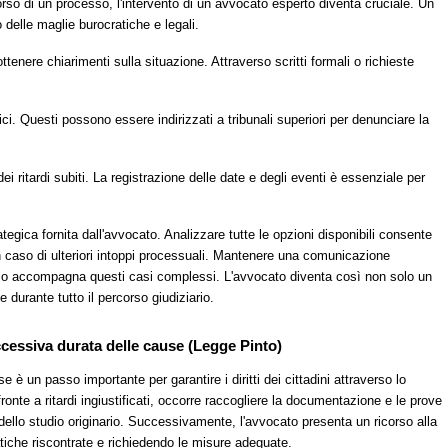
 corso di un processo, l'intervento di un avvocato esperto diventa cruciale. Un
 delle maglie burocratiche e legali.
ttenere chiarimenti sulla situazione. Attraverso scritti formali o richieste
ici. Questi possono essere indirizzati a tribunali superiori per denunciare la
ritardi subiti. La registrazione delle date e degli eventi è essenziale per
tegica fornita dall'avvocato. Analizzare tutte le opzioni disponibili consente
 in caso di ulteriori intoppi processuali. Mantenere una comunicazione
pesso accompagna questi casi complessi. L'avvocato diventa così non solo un
durante tutto il percorso giudiziario.
ccessiva durata delle cause (Legge Pinto)
 è un passo importante per garantire i diritti dei cittadini attraverso lo
ronte a ritardi ingiustificati, occorre raccogliere la documentazione e le prove
ello studio originario. Successivamente, l'avvocato presenta un ricorso alla
iche riscontrate e richiedendo le misure adeguate.