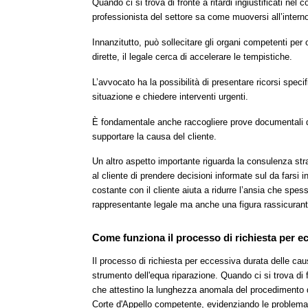
Quando ci si trova di fronte a ritardi ingiustificati nel
professionista del settore sa come muoversi all’interno
Innanzitutto, può sollecitare gli organi competenti per o
dirette, il legale cerca di accelerare le tempistiche.
L’avvocato ha la possibilità di presentare ricorsi specif
situazione e chiedere interventi urgenti.
È fondamentale anche raccogliere prove documentali dei 
supportare la causa del cliente.
Un altro aspetto importante riguarda la consulenza stra
al cliente di prendere decisioni informate sul da farsi
costante con il cliente aiuta a ridurre l’ansia che s
rappresentante legale ma anche una figura rassicurante 
Come funziona il processo di richiesta per e
Il processo di richiesta per eccessiva durata delle cause
strumento dell'equa riparazione. Quando ci si trova di f
che attestino la lunghezza anomala del procedimento d
Corte d'Appello competente, evidenziando le problemat