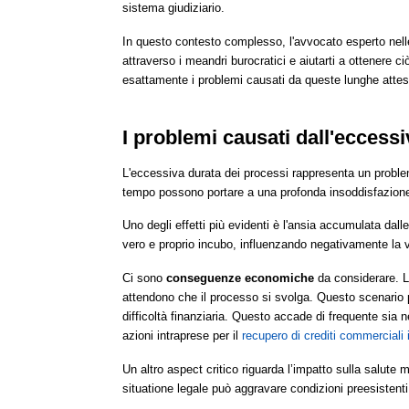
sistema giudiziario.
In questo contesto complesso, l'avvocato esperto nelle 
attraverso i meandri burocratici e aiutarti a ottenere ci
esattamente i problemi causati da queste lunghe atte
I problemi causati dall'eccess
L'eccessiva durata dei processi rappresenta un problem
tempo possono portare a una profonda insoddisfazione ne
Uno degli effetti più evidenti è l'ansia accumulata dal
vero e proprio incubo, influenzando negativamente la vit
Ci sono
conseguenze economiche
da considerare. L
attendono che il processo si svolga. Questo scenario p
difficoltà finanziaria. Questo accade di frequente sia
azioni intraprese per il
recupero di crediti commerciali 
Un altro aspect critico riguarda l’impatto sulla salute 
situatione legale può aggravare condizioni preesistent