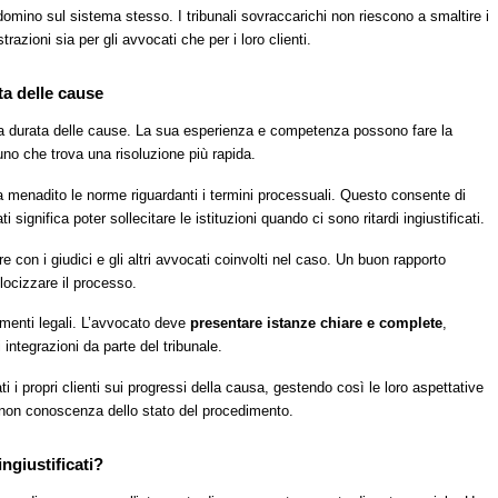
 domino sul sistema stesso. I tribunali sovraccarichi non riescono a smaltire i
trazioni sia per gli avvocati che per i loro clienti.
ta delle cause
lla durata delle cause. La sua esperienza e competenza possono fare la
uno che trova una risoluzione più rapida.
 menadito le norme riguardanti i termini processuali. Questo consente di
ignifica poter sollecitare le istituzioni quando ci sono ritardi ingiustificati.
e con i giudici e gli altri avvocati coinvolti nel caso. Un buon rapporto
elocizzare il processo.
umenti legali. L’avvocato deve
presentare istanze chiare e complete
,
i integrazioni da parte del tribunale.
i i propri clienti sui progressi della causa, gestendo così le loro aspettative
a non conoscenza dello stato del procedimento.
ngiustificati?