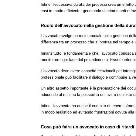
Infine, l'eccessiva durata dei processi crea un effetto
casi in modo efficiente, generando ulteriori ritardi e frus
Ruolo dell'avvocato nella gestione della dura
L'avvocato svolge un ruolo cruciale nella gestione de
differenza tra un processo che si protrae nel tempo e 
Innanzitutto, è fondamentale che l’avvocato conosca a
monitorare ogni fase del procedimento. Essere informati s
L'avvocato deve avere capacità relazionali per interagir
professionale può facilitare il dialogo e contribuire a v
Un altro aspetto importante è la preparazione dei doc
riducendo al minimo la possibilità di rinvii o richieste d
Infine, l'avvocato ha anche il compito di tenere informat
in modo realistico ed evitando frustrazioni dovute all
Cosa può faire un avvocato in caso di ritardi i